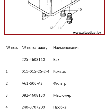
№ поз.
№ по каталогу
Наименование
225-4608110
Бак
1
011-015-25-2-4
Кольцо
2
A61-S06-A3
Фильтр
3
082-4608130
Масломер
4
240-3707200
Пробка